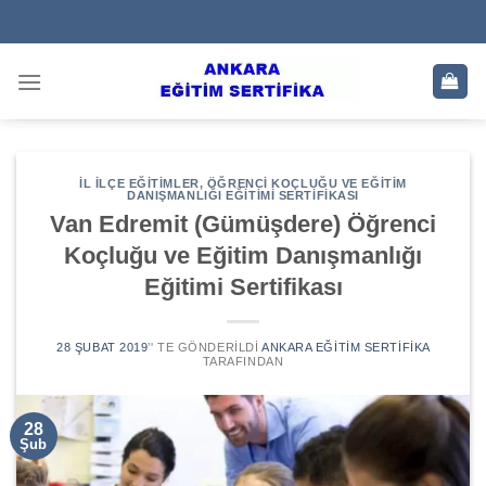
Skip
to
content
İL İLÇE EĞITIMLER
,
ÖĞRENCI KOÇLUĞU VE EĞITIM
DANIŞMANLIĞI EĞITIMI SERTIFIKASI
Van Edremit (Gümüşdere) Öğrenci
Koçluğu ve Eğitim Danışmanlığı
Eğitimi Sertifikası
28 ŞUBAT 2019
’' TE GÖNDERILDI
ANKARA EĞITIM SERTIFIKA
TARAFINDAN
28
Şub