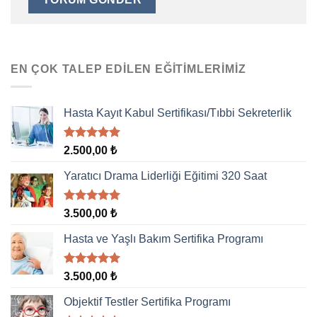
EN ÇOK TALEP EDILEN EĞITIMLERIMIZ
Hasta Kayıt Kabul Sertifikası/Tıbbi Sekreterlik
5 üzerinden
2.500,00
₺
5.00
oy
aldı
Yaratıcı Drama Liderliği Eğitimi 320 Saat
5 üzerinden
3.500,00
₺
5.00
oy
aldı
Hasta ve Yaşlı Bakım Sertifika Programı
5 üzerinden
3.500,00
₺
5.00
oy
aldı
Objektif Testler Sertifika Programı