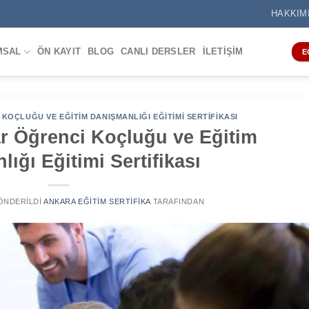
HAKKIM
MSAL
ÖN KAYIT
BLOG
CANLI DERSLER
İLETIŞIM
E
KOÇLUĞU VE EĞITIM DANIŞMANLIĞI EĞITIMI SERTIFIKASI
ar Öğrenci Koçluğu ve Eğitim
ığı Eğitimi Sertifikası
GÖNDERILDI
ANKARA EĞITIM SERTIFIKA
TARAFINDAN