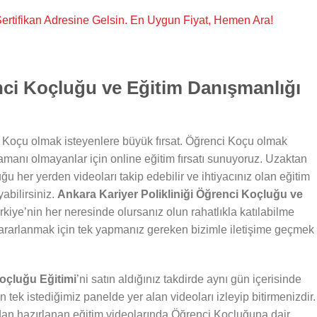
, Sertifikan Adresine Gelsin. En Uygun Fiyat, Hemen Ara!
nci Koçluğu ve Eğitim Danışmanlığı
 Koçu olmak isteyenlere büyük fırsat. Öğrenci Koçu olmak
zamanı olmayanlar için online eğitim fırsatı sunuyoruz. Uzaktan
ğu her yerden videoları takip edebilir ve ihtiyacınız olan eğitim
abilirsiniz.
Ankara Kariyer Polikliniği Öğrenci Koçluğu ve
kiye’nin her neresinde olursanız olun rahatlıkla katılabilme
ararlanmak için tek yapmanız gereken bizimle iletişime geçmek
Koçluğu Eğitimi
’ni satın aldığınız takdirde aynı gün içerisinde
n tek istediğimiz panelde yer alan videoları izleyip bitirmenizdir.
dan hazırlanan eğitim videolarında Öğrenci Koçluğuna dair