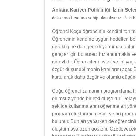
Ankara Kariyer Polikliniği İzmir Sefe
dokunma fırsatına sahip olacaksınız. Peki bi
Öğrenci Koçu öğrencinin kendini tanıma
Öğrencinin kendine uygun hedefleri bel
gerektiğine dair gerekli yardımda bulu
gençler için bu süreci hızlandırmakla v
görevlidir. Öğrencilerin istek ve ihtiyaç
özgür düşünebilmenin kapılarını açar. B
kurtularak daha özgür ve olumlu düşünce
Çoğu öğrenci zamanını programlama hu
olumsuz yönde bir etki oluşturur. Dolay
şekilde kullanmalarını öğrenmeleri yönü
program oluşturabilmesini ve bu progra
bulunur. Bunları yaparken de öğrencinin
oluşturmaya özen gösterir. Özetleyece