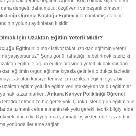
alar yapmak demek değildir. Öğrenci Koçu olmak kişinin hem
daha dengeli, daha mutlu, özgüvenli ve başarılı olmasını
likliniği Öğrenci Koçluğu Eğitimi
ni tamamlamış olan bir
cinin yolunu aydınlatan kişidir.
Olmak İçin Uzaktan Eğitim Yeterli Midir?
oçluğu Eğitimi
ni almak istiyor fakat uzaktan eğitimin yeterli
mi yaşıyorsunuz? Şunu gönül rahatlığı ile belirtmek isteriz ki
zaktan eğitimle örgün eğitim arasında yeterlilik bakımından
ktan eğitimin örgün eğitime kıyasla getirileri oldukça fazladır.
ayacak olan kursiyerlerimiz için uzaktan eğitim eşsiz bir
e uzaktan eğitim yolu ile eğitim verilmekteyken ve bu eğitimler
aya hak kazanırlarken,
Ankara Kariyer Polikliniği Öğrenci
da tereddüt etmenize hiç gerek yok. Çünkü ister örgün eğitim alın
landa uzmanlık elde etmenin tek yolu gerekli teorik bilgiyi elde
 dökmek olacaktır. Uygulama yapmak kişiye tecrübe kazandırır
ma yönünde ilerleme sağlar.