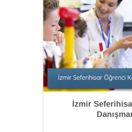
İzmir Seferihis
Danışmanl