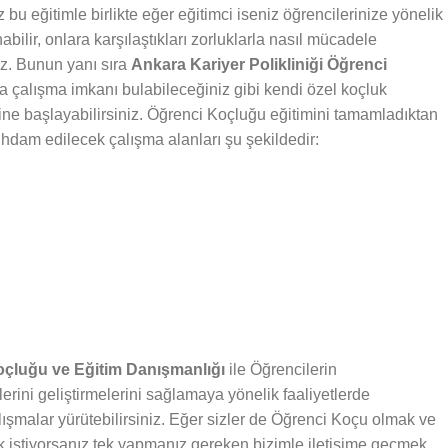
bu eğitimle birlikte eğer eğitimci iseniz öğrencilerinize yönelik
abilir, onlara karşılaştıkları zorluklarla nasıl mücadele
iz. Bunun yanı sıra
Ankara Kariyer Polikliniği Öğrenci
da çalışma imkanı bulabileceğiniz gibi kendi özel koçluk
rine başlayabilirsiniz. Öğrenci Koçluğu eğitimini tamamladıktan
stihdam edilecek çalışma alanları şu şekildedir:
Koçluğu ve Eğitim Danışmanlığı
ile Öğrencilerin
lerini geliştirmelerini sağlamaya yönelik faaliyetlerde
lışmalar yürütebilirsiniz. Eğer sizler de Öğrenci Koçu olmak ve
 istiyorsanız tek yapmanız gereken bizimle iletişime geçmek