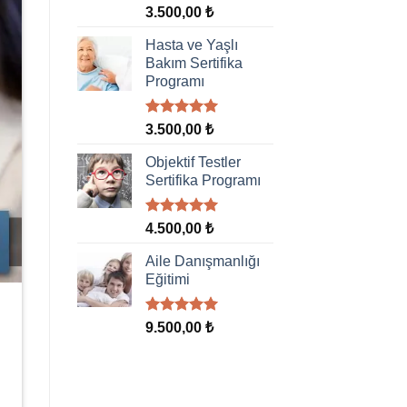
5 üzerinden
3.500,00
₺
5.00
oy
aldı
Hasta ve Yaşlı
Bakım Sertifika
Programı
5 üzerinden
3.500,00
₺
5.00
oy
aldı
Objektif Testler
Sertifika Programı
5 üzerinden
4.500,00
₺
5.00
oy
aldı
Aile Danışmanlığı
Eğitimi
5 üzerinden
9.500,00
₺
5.00
oy
aldı