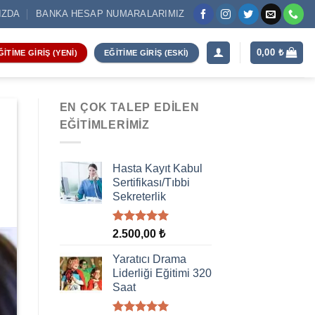
IZDA
BANKA HESAP NUMARALARIMIZ
0,00
₺
ĞITIME GIRIŞ (YENI)
EĞITIME GIRIŞ (ESKI)
EN ÇOK TALEP EDILEN
EĞITIMLERIMIZ
Hasta Kayıt Kabul
Sertifikası/Tıbbi
Sekreterlik
5 üzerinden
2.500,00
₺
5.00
oy
aldı
Yaratıcı Drama
Liderliği Eğitimi 320
Saat