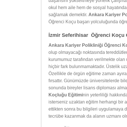
başarısını yükseltmeye yönelik çalışm
okul hem aile hem de sosyal hayatında 
sağlamak demektir.
Ankara Kariyer Po
Öğrenci Koçu başarı yolculuğunda öğren
İzmir Seferihisar Öğrenci Koçu 
Ankara Kariyer Polikliniği Öğrenci K
olup olmayacağı noktasında tereddütler 
kurumumuz tarafından verilmekte olan u
hiçbir fark bulunmamaktadır. Üstelik uza
Özellikle de örgün eğitime zaman ayıram
fırsattır. Günümüzde üniversitelerde bil
sonunda bireyler lisans diploması alm
Koçluğu Eğitimi
nin yeterliliği hakkın
isterseniz uzaktan eğitim herhangi bir a
ettikten sonra bu bilgileri uygulamaya
tecrübe kazanmak da alanın uzmanı ol