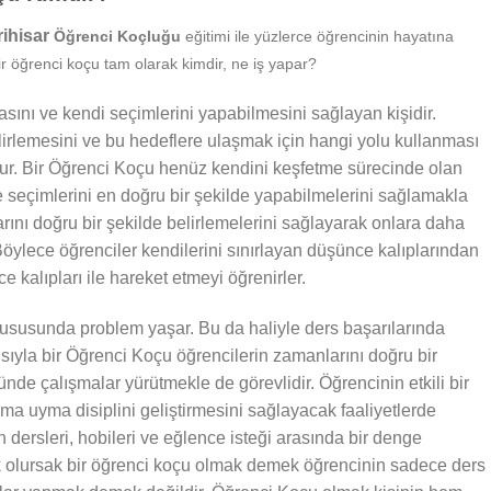
rihisar
Öğrenci Koçluğu
eğitimi ile yüzlerce öğrencinin hayatına
r öğrenci koçu tam olarak kimdir, ne iş yapar?
sını ve kendi seçimlerini yapabilmesini sağlayan kişidir.
irlemesini ve bu hedeflere ulaşmak için hangi yolu kullanması
nur. Bir Öğrenci Koçu henüz kendini keşfetme sürecinde olan
e seçimlerini en doğru bir şekilde yapabilmelerini sağlamakla
larını doğru bir şekilde belirlemelerini sağlayarak onlara daha
öylece öğrenciler kendilerini sınırlayan düşünce kalıplarından
 kalıpları ile hareket etmeyi öğrenirler.
susunda problem yaşar. Bu da haliyle ders başarılarında
ısıyla bir Öğrenci Koçu öğrencilerin zamanlarını doğru bir
nde çalışmalar yürütmekle de görevlidir. Öğrencinin etkili bir
ma uyma disiplini geliştirmesini sağlayacak faaliyetlerde
 dersleri, hobileri ve eğlence isteği arasında bir denge
k olursak bir öğrenci koçu olmak demek öğrencinin sadece ders