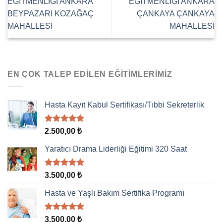
EĞİTMENLİĞİ ANKARA
EĞİTMENLİĞİ ANKARA
BEYPAZARI KOZAĞAÇ
ÇANKAYA ÇANKAYA
MAHALLESİ
MAHALLESİ
EN ÇOK TALEP EDILEN EĞITIMLERIMIZ
Hasta Kayıt Kabul Sertifikası/Tıbbi Sekreterlik
5 üzerinden
2.500,00
₺
5.00
oy
aldı
Yaratıcı Drama Liderliği Eğitimi 320 Saat
5 üzerinden
3.500,00
₺
5.00
oy
aldı
Hasta ve Yaşlı Bakım Sertifika Programı
5 üzerinden
3.500,00
₺