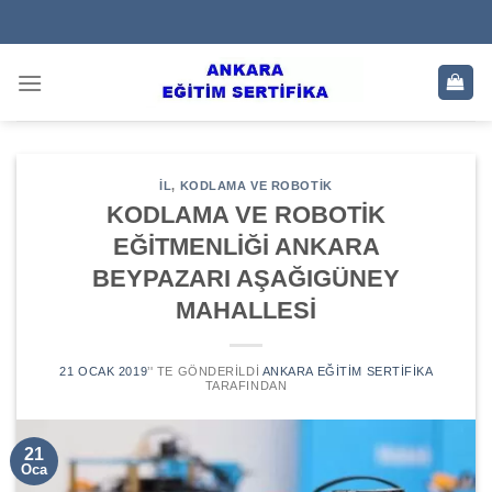
Skip
to
content
IL
,
KODLAMA VE ROBOTIK
KODLAMA VE ROBOTİK
EĞİTMENLİĞİ ANKARA
BEYPAZARI AŞAĞIGÜNEY
MAHALLESİ
21 OCAK 2019
’' TE GÖNDERILDI
ANKARA EĞITIM SERTIFIKA
TARAFINDAN
21
Oca