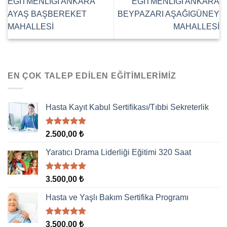
EĞİTMENLİĞİ ANKARA
EĞİTMENLİĞİ ANKARA
AYAŞ BAŞBEREKET
BEYPAZARI AŞAĞIGÜNEY
MAHALLESİ
MAHALLESİ
EN ÇOK TALEP EDILEN EĞITIMLERIMIZ
Hasta Kayıt Kabul Sertifikası/Tıbbi Sekreterlik
5 üzerinden
2.500,00
₺
5.00
oy
aldı
Yaratıcı Drama Liderliği Eğitimi 320 Saat
5 üzerinden
3.500,00
₺
5.00
oy
aldı
Hasta ve Yaşlı Bakım Sertifika Programı
5 üzerinden
3.500,00
₺