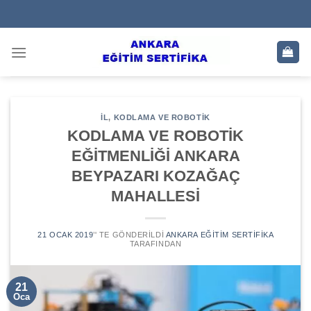
Skip
to
content
IL
,
KODLAMA VE ROBOTIK
KODLAMA VE ROBOTİK
EĞİTMENLİĞİ ANKARA
BEYPAZARI KOZAĞAÇ
MAHALLESİ
21 OCAK 2019
’' TE GÖNDERILDI
ANKARA EĞITIM SERTIFIKA
TARAFINDAN
21
Oca